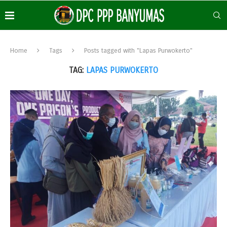
Home
Tags
Posts tagged with "Lapas Purwokerto"
TAG:
LAPAS PURWOKERTO