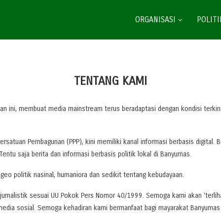
ORGANISASI
POLITI
TENTANG KAMI
gan ini, membuat media mainstream terus beradaptasi dengan kondisi terkin
i Persatuan Pembagunan (PPP), kini memiliki kanal informasi berbasis digital
entu saja berita dan informasi berbasis politik lokal di Banyumas.
k geo politik nasinal, humaniora dan sedikit tentang kebudayaan.
jurnalistik sesuai UU Pokok Pers Nomor 40/1999. Semoga kami akan ‘terlihat
i media sosial. Semoga kehadiran kami bermanfaat bagi mayarakat Banyumas 