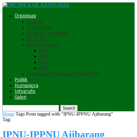
Organisasi
Sejarah
Profil Ketua
Struktur Organisasi
Visi & Misi
Badan Otonom
AMK
GMPI
GPK
WPP
Pedoman Pemberitaan Media Siber
Politik
Humaniora
Infografis
Galeri
Home
Tags
Posts tagged with "IPNU-IPPNU Ajibarang"
Tag:
IPNU-IPPNU Ajibarang