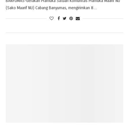
BANYUMAS-Gerakan Pramuka Satuan Komunitas Pramuka Maarif NU
(Sako Maarif NU) Cabang Banyumas, mengirimkan 8…