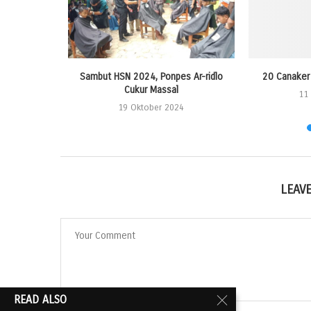
ndaftaran
Sambut HSN 2024, Ponpes Ar-ridlo
20 Canaker 
as
Cukur Massal
11
24
19 Oktober 2024
LEAV
READ ALSO