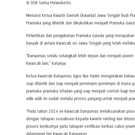
di GOR Satria Purwokerto.
Menurut Ketua Kwartir Daerah (Kwarda) Jawa Tengah Budi Pra
Pramuka yang dilantik dan dikukuhkan menjadi Pramuka Garu
Pelantikan dan pengukuhan Pramuka Garuda yang merupakan t
banyak di antara Kwarcab se-Jawa Tengah yang telah melaku
“Banyumas selalu selangkah lebih depan dan menjadi pioner
Kwarcab lain,” katanya.
Ketua Kwarcab Banyumas Agus Nur Hadie mengatakan bahwa h
siap dilantik dan siap menjadi pemimpin-pemimpin di masa 
pramuka-pramuka teladan yang siap menjadi contoh bagi te
adik-adik ini sudah melalui proses panjang untuk menjadi pr
“Pada tahun 2024 ini Kwarcab Banyumas melaksanakan proses
dengan tahapan sosialisasi kepada kwartir ranting dan dite
proses berikutnya yaitu tahapan verifikasi berkas calon pramu
didampingi tim Kwarcab Banyumas.