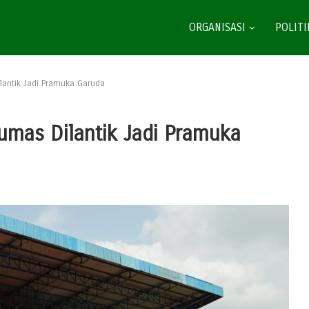
ORGANISASI
POLITI
antik Jadi Pramuka Garuda
mas Dilantik Jadi Pramuka