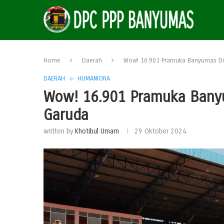
Home
Daerah
Wow! 16.901 Pramuka Banyumas Dil
DAERAH
HUMANIORA
Wow! 16.901 Pramuka Banyu
Garuda
written by
Khotibul Umam
29 Oktober 2024