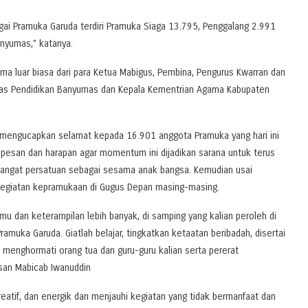
gai Pramuka Garuda terdiri Pramuka Siaga 13.795, Penggalang 2.991
nyumas,” katanya.
a luar biasa dari para Ketua Mabigus, Pembina, Pengurus Kwarran dan
Dinas Pendidikan Banyumas dan Kepala Kementrian Agama Kabupaten
 mengucapkan selamat kepada 16.901 anggota Pramuka yang hari ini
 pesan dan harapan agar momentum ini dijadikan sarana untuk terus
angat persatuan sebagai sesama anak bangsa. Kemudian usai
i kegiatan kepramukaan di Gugus Depan masing-masing.
mu dan keterampilan lebih banyak, di samping yang kalian peroleh di
muka Garuda. Giatlah belajar, tingkatkan ketaatan beribadah, disertai
lu menghormati orang tua dan guru-guru kalian serta pererat
san Mabicab Iwanuddin
reatif, dan energik dan menjauhi kegiatan yang tidak bermanfaat dan