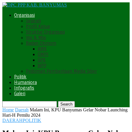
Organisasi
Sejarah
Profil Ketua
Struktur Organisasi
Visi & Misi
Badan Otonom
AMK
GMPI
GPK
WPP
Pedoman Pemberitaan Media Siber
Politik
Humaniora
Infografis
Galeri
Home
Daerah
Malam Ini, KPU Banyumas Gelar Nobar Launching
Hari-H Pemilu 2024
DAERAH
POLITIK