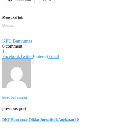
Menyukai ini:
Memuat...
KPU Banyumas
0 comment
1
Facebook
Twitter
Pinterest
Email
khotibul umam
previous post
DKC Banyumas Diklat Jurnalistik Angkatan 10