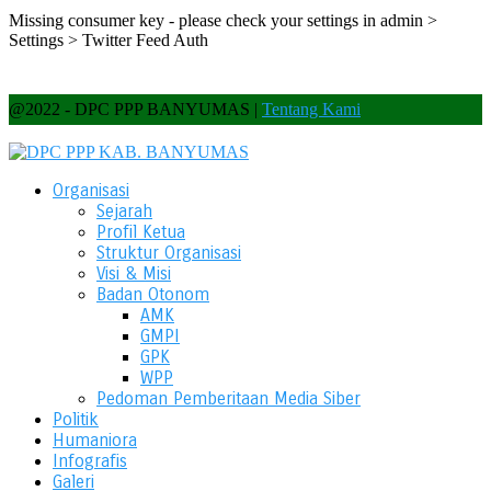
Missing consumer key - please check your settings in admin >
Settings > Twitter Feed Auth
@2022 - DPC PPP BANYUMAS |
Tentang Kami
Organisasi
Sejarah
Profil Ketua
Struktur Organisasi
Visi & Misi
Badan Otonom
AMK
GMPI
GPK
WPP
Pedoman Pemberitaan Media Siber
Politik
Humaniora
Infografis
Galeri