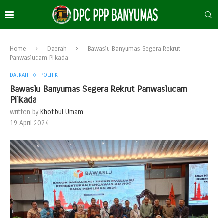
Home
Daerah
Bawaslu Banyumas Segera Rekrut
Panwaslucam Pilkada
DAERAH
POLITIK
Bawaslu Banyumas Segera Rekrut Panwaslucam
Pilkada
written by
Khotibul Umam
19 April 2024