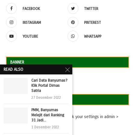
FACEBOOK
TWITTER
INSTAGRAM
PINTEREST
YOUTUBE
WHATSAPP
BANNER
READ ALSO
Cari Data Banyumas?
Klik Portal Dimas
Satria
27 Desember 2022
TWEETS
PMM, Banyumas
Melejit dari Ranking
Missing consumer key - please check your settings in admin >
31 Jadi...
Settings > Twitter Feed Auth
1 Desember 2022