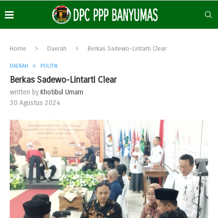
Home
Daerah
Berkas Sadewo-Lintarti Clear
DAERAH
POLITIK
Berkas Sadewo-Lintarti Clear
written by
Khotibul Umam
30 Agustus 2024