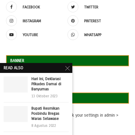
FACEBOOK
TWITTER
INSTAGRAM
PINTEREST
YOUTUBE
WHATSAPP
BANNER
READ ALSO
Hari Ini, Deklarasi
Pilkades Damai di
Banyumas
13 Oktober 2023
TWEETS
Bupati Resmikan
Posbindu Bregas
Missing consumer key - please check your settings in admin >
Waras Selawase
Settings > Twitter Feed Auth
8 Agustus 2022