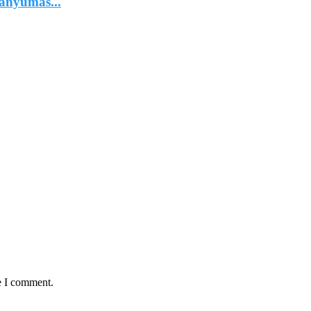
anyumas...
e I comment.