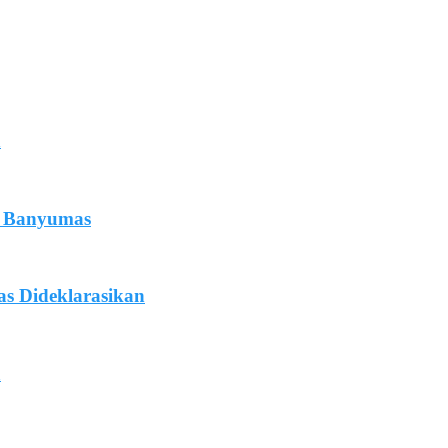
n
di Banyumas
s Dideklarasikan
a