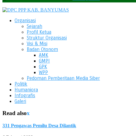
Organisasi
Sejarah
Profil Ketua
Struktur Organisasi
Visi & Misi
Badan Otonom
AMK
GMPI
GPK
WPP
Pedoman Pemberitaan Media Siber
Politik
Humaniora
Infografis
Galeri
Read also
x
331 Pengawas Pemilu Desa Dilantik