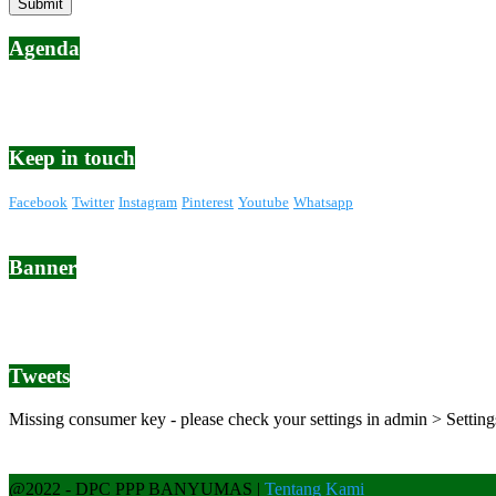
Agenda
Keep in touch
Facebook
Twitter
Instagram
Pinterest
Youtube
Whatsapp
Banner
Tweets
Missing consumer key - please check your settings in admin > Settin
@2022 - DPC PPP BANYUMAS |
Tentang Kami