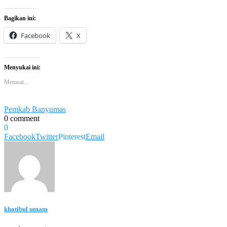
Bagikan ini:
Facebook
X
Menyukai ini:
Memuat...
Pemkab Banyumas
0 comment
0
Facebook
Twitter
Pinterest
Email
khotibul umam