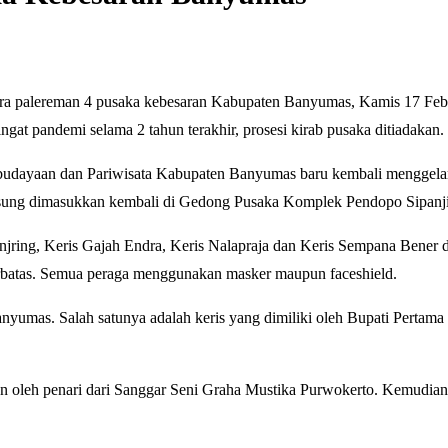
alereman 4 pusaka kebesaran Kabupaten Banyumas, Kamis 17 Februari
gat pandemi selama 2 tahun terakhir, prosesi kirab pusaka ditiadakan.
Kebudayaan dan Pariwisata Kabupaten Banyumas baru kembali menggelar 
gsung dimasukkan kembali di Gedong Pusaka Komplek Pendopo Sipanj
Genjring, Keris Gajah Endra, Keris Nalapraja dan Keris Sempana Bene
 terbatas. Semua peraga menggunakan masker maupun faceshield.
umas. Salah satunya adalah keris yang dimiliki oleh Bupati Pertama 
an oleh penari dari Sanggar Seni Graha Mustika Purwokerto. Kemudian