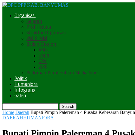
Organisasi
Sejarah
Profil Ketua
Struktur Organisasi
Visi & Misi
Badan Otonom
AMK
GMPI
GPK
WPP
Pedoman Pemberitaan Media Siber
Politik
Humaniora
Infografis
Galeri
Home
Daerah
Bupati Pimpin Palereman 4 Pusaka Kebesaran Banyu
DAERAH
HUMANIORA
Bupati Pimpin Palereman 4 Pusa