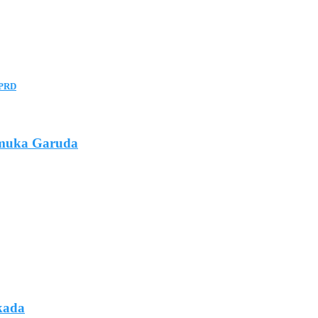
DPRD
amuka Garuda
lkada