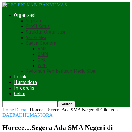
Organisasi
Sejarah
Profil Ketua
Struktur Organisasi
Visi & Misi
Badan Otonom
AMK
GMPI
GPK
WPP
Pedoman Pemberitaan Media Siber
Politik
Humaniora
Infografis
Galeri
Home
Daerah
Horeee…Segera Ada SMA Negeri di Cilongok
DAERAH
HUMANIORA
Horeee…Segera Ada SMA Negeri di