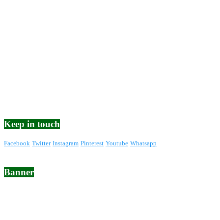
Facebook
Twitter
Instagram
Pinterest
Youtube
Whatsapp
Banner
Tweets
Missing consumer key - please check your settings in admin >
Settings > Twitter Feed Auth
@2022 - DPC PPP BANYUMAS |
Tentang Kami
Organisasi
Sejarah
Profil Ketua
Struktur Organisasi
Visi & Misi