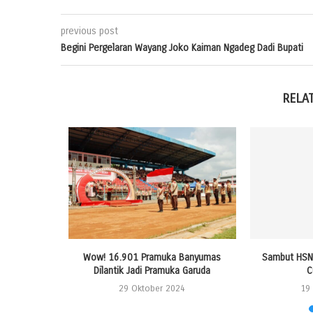
previous post
Begini Pergelaran Wayang Joko Kaiman Ngadeg Dadi Bupati
RELA
ndaftaran
Wow! 16.901 Pramuka Banyumas
Sambut HSN 
as
Dilantik Jadi Pramuka Garuda
C
24
29 Oktober 2024
19