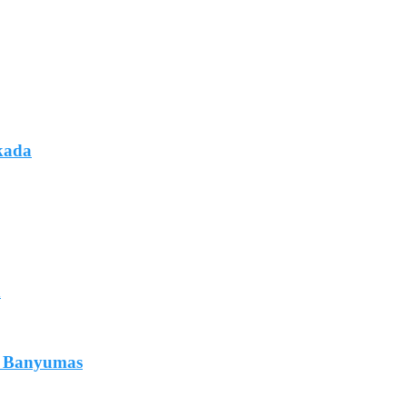
lkada
n
di Banyumas