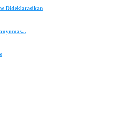
s Dideklarasikan
anyumas...
s