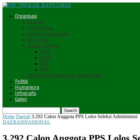
Organisasi
Sejarah
Profil Ketua
Struktur Organisasi
Visi & Misi
Badan Otonom
AMK
GMPI
GPK
WPP
Pedoman Pemberitaan Media Siber
Politik
Humaniora
Infografis
Galeri
Home
Daerah
3.292 Calon Anggota PPS Lolos Seleksi Administrasi
DAERAH
NASIONAL
3.292 Calon Anggota PPS Lolos Se