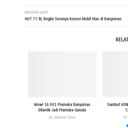
previous post
HUT 77 RI, Begini Serunya Konvoi Mobil Hias di Banyumas
RELA
ndaftaran
Wow! 16.901 Pramuka Banyumas
Sambut HSN 
as
Dilantik Jadi Pramuka Garuda
C
24
29 Oktober 2024
19