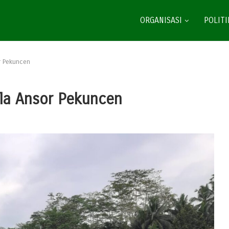
ORGANISASI
POLITI
r Pekuncen
Ala Ansor Pekuncen