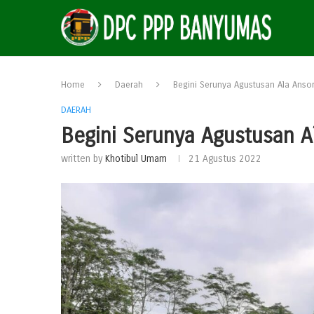
Home
Daerah
Begini Serunya Agustusan Ala Anso
DAERAH
Begini Serunya Agustusan 
written by
Khotibul Umam
21 Agustus 2022