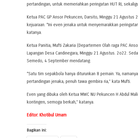
pertandingan, untuk memeriahkan peringatan HUT RI, sekali
Ketua PAC GP Ansor Pekuncen, Darsito, Minggu 21 Agustus 
kejuaraan. “Ini even jenaka untuk menyemarakkan peringatan
katanya.
Ketua Panitia, Mufti Zakaria (Departemen Olah raga PAC Ans
Lapangan Desa Candinegara, Minggu 21 Agustus. 2o22. Sedang
Semedo, 4 September mendatang.
“Satu tim sepakbola hanya diturunkan 8 pemain. Ya, namanya 
pertandingan jenaka, penuh tawa gembira ria,” kata Mufti.
Even yang dibuka oleh Ketua MWC NU Pekuncen H Abdul Malik
kontingen, semoga berkah,” katanya.
Editor: Khotibul Umam
Bagikan ini: