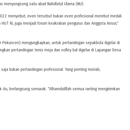
gus menyongsong satu abad Nahdlatul Ulama (NU).
2022 menyebut, even tersebut bukan even profesional merebut medali
 HUT RI, juga menjadi forum keakraban pengurus dan Anggota Ansor,”
or Pekuncen) mengungkapkan, untuk pertandingan sepakbola digelar di
kan pertandingan tenis meja dan volley bal digelar di Lapangan Desa
saja bukan pertandingan profesional. Yang penting meriah,
 itu, berlangsung semarak. “Alhamdulillah semua ranting mengirimkan