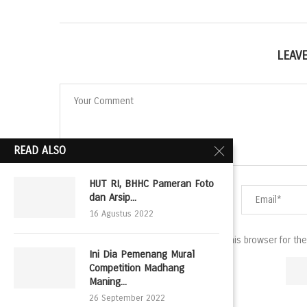
LEAV
READ ALSO
HUT RI, BHHC Pameran Foto
dan Arsip...
16 Agustus 2022
Save my name, email, and website in this browser for th
Ini Dia Pemenang Mural
Competition Madhang
Maning...
26 September 2022