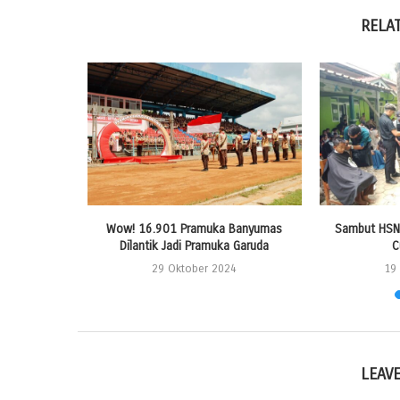
RELA
ik Unsoed
Wow! 16.901 Pramuka Banyumas
Sambut HSN 
umas...
Dilantik Jadi Pramuka Garuda
C
24
29 Oktober 2024
19
LEAV