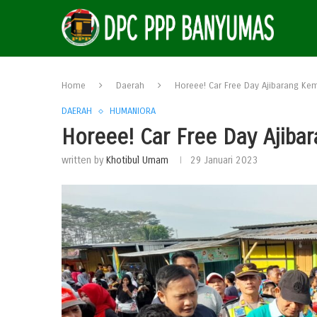
Home
Daerah
Horeee! Car Free Day Ajibarang Kem
DAERAH
HUMANIORA
Horeee! Car Free Day Ajiba
written by
Khotibul Umam
29 Januari 2023