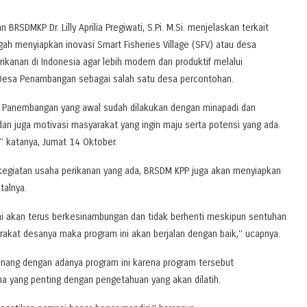
BRSDMKP Dr. Lilly Aprilia Pregiwati, S.Pi. M.Si. menjelaskan terkait
ah menyiapkan inovasi Smart Fisheries Village (SFV) atau desa
kanan di Indonesia agar lebih modern dan produktif melalui
k Desa Penambangan sebagai salah satu desa percontohan.
a Panembangan yang awal sudah dilakukan dengan minapadi dan
dan juga motivasi masyarakat yang ingin maju serta potensi yang ada.
’ katanya, Jumat 14 Oktober.
egiatan usaha perikanan yang ada, BRSDM KPP juga akan menyiapkan
talnya.
ini akan terus berkesinambungan dan tidak berhenti meskipun sentuhan
arakat desanya maka program ini akan berjalan dengan baik,’’ ucapnya.
nang dengan adanya program ini karena program tersebut
 yang penting dengan pengetahuan yang akan dilatih.