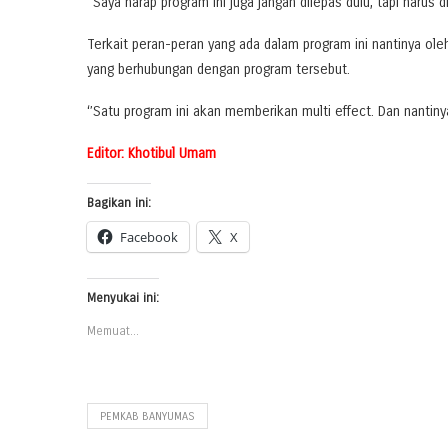
‘’Saya harap program ini juga jangan dilepas dulu, tapi harus 
Terkait peran-peran yang ada dalam program ini nantinya o
yang berhubungan dengan program tersebut.
‘’Satu program ini akan memberikan multi effect. Dan nantiny
Editor: Khotibul Umam
Bagikan ini:
Facebook
X
Menyukai ini:
Memuat...
PEMKAB BANYUMAS