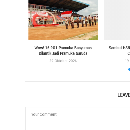
ndaftaran
Wow! 16.901 Pramuka Banyumas
Sambut HSN 
as
Dilantik Jadi Pramuka Garuda
C
24
29 Oktober 2024
19
LEAV