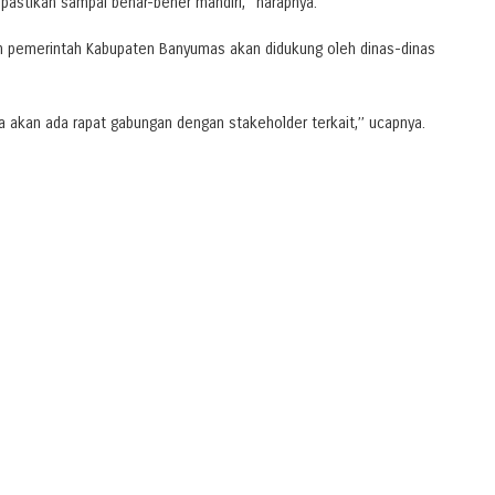
dipastikan sampai benar-bener mandiri,’’ harapnya.
leh pemerintah Kabupaten Banyumas akan didukung oleh dinas-dinas
a akan ada rapat gabungan dengan stakeholder terkait,’’ ucapnya.