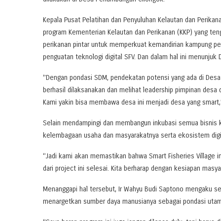
Kepala Pusat Pelatihan dan Penyuluhan Kelautan dan Perikanan 
program Kementerian Kelautan dan Perikanan (KKP) yang teng
perikanan pintar untuk memperkuat kemandirian kampung peri
penguatan teknologi digital SFV. Dan dalam hal ini menunju
‘’Dengan pondasi SDM, pendekatan potensi yang ada di Des
berhasil dilaksanakan dan melihat leadership pimpinan desa 
Kami yakin bisa membawa desa ini menjadi desa yang smart,’
Selain mendampingi dan membangun inkubasi semua bisnis k
kelembagaan usaha dan masyarakatnya serta ekosistem digi
‘’Jadi kami akan memastikan bahwa Smart Fisheries Village 
dari project ini selesai. Kita berharap dengan kesiapan masy
Menanggapi hal tersebut, Ir Wahyu Budi Saptono mengaku se
menargetkan sumber daya manusianya sebagai pondasi utama