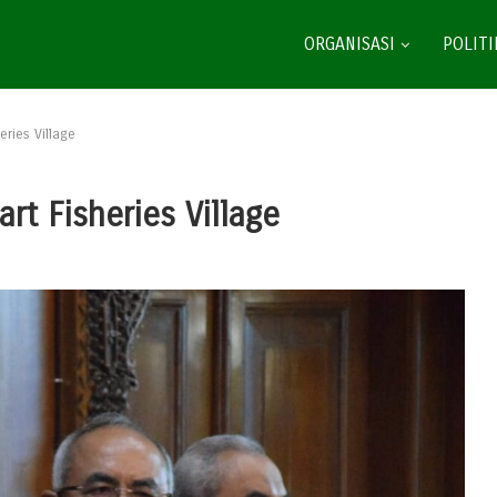
ORGANISASI
POLITI
ries Village
t Fisheries Village