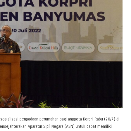
osialisasi pengadaan perumahan bagi anggota Korpri, Rabu (20/7) di
ensejahterakan Aparatur Sipil Negara (ASN) untuk dapat memiliki