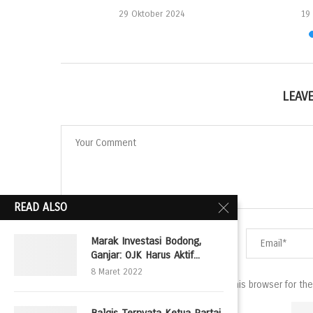
24
29 Oktober 2024
19
LEAV
READ ALSO
Marak Investasi Bodong,
Ganjar: OJK Harus Aktif...
8 Maret 2022
Save my name, email, and website in this browser for th