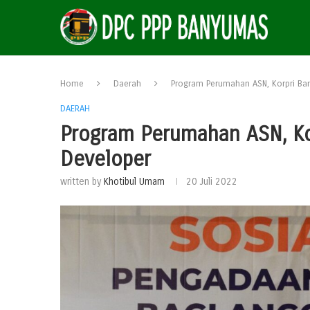
Home
Daerah
Program Perumahan ASN, Korpri B
DAERAH
Program Perumahan ASN, K
Developer
written by
Khotibul Umam
20 Juli 2022