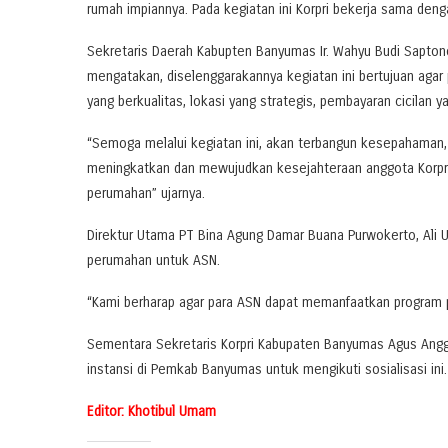
rumah impiannya. Pada kegiatan ini Korpri bekerja sama de
Sekretaris Daerah Kabupten Banyumas Ir. Wahyu Budi Sapton
mengatakan, diselenggarakannya kegiatan ini bertujuan aga
yang berkualitas, lokasi yang strategis, pembayaran cicilan y
“Semoga melalui kegiatan ini, akan terbangun kesepahaman,
meningkatkan dan mewujudkan kesejahteraan anggota Korpri
perumahan” ujarnya.
Direktur Utama PT Bina Agung Damar Buana Purwokerto, Al
perumahan untuk ASN.
“Kami berharap agar para ASN dapat memanfaatkan program p
Sementara Sekretaris Korpri Kabupaten Banyumas Agus Angg
instansi di Pemkab Banyumas untuk mengikuti sosialisasi ini.
Editor: Khotibul Umam