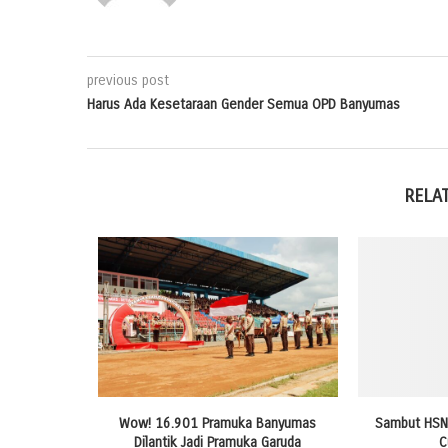
previous post
Harus Ada Kesetaraan Gender Semua OPD Banyumas
RELA
ndaftaran
Wow! 16.901 Pramuka Banyumas
Sambut HSN 
as
Dilantik Jadi Pramuka Garuda
C